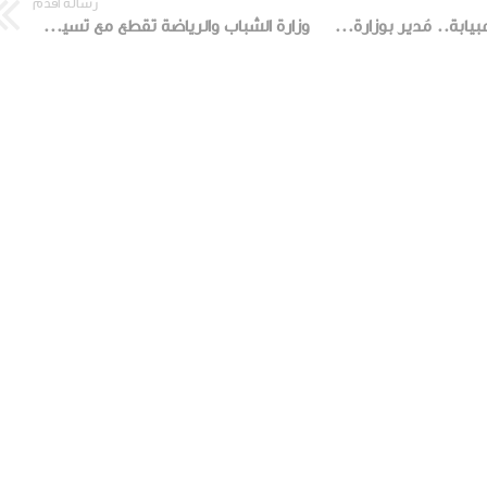
رسالة أقدم
مِلف "حارق" أمام عبيابة.. مُدير بوزارة الشباب يتم تعيينه بدون شواهد!
وزارة الشباب والرياضة تقطع مع تسيب الجامعات في تنظيم التظاهرات الدولية.