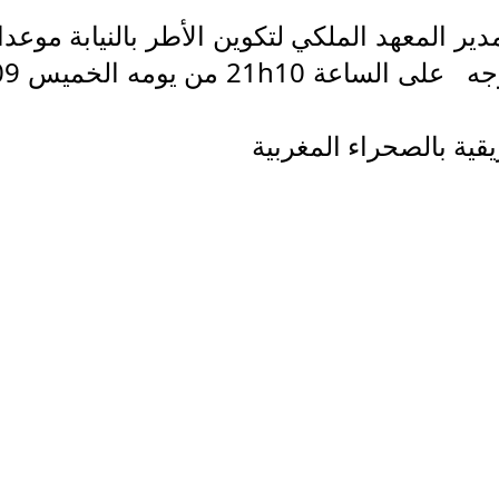
ير المعهد الملكي لتكوين الأطر بالنيابة موعدا
على قناة فرنسا 24 في برنامج وجها لوجه على الساع
قية بالصحراء المغربية