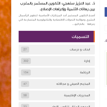
ذ. عبد العزيز سنهجي: التكوين المستمر بالمغرب
بين رهانات التنمية وإكراهات الإصلاح.
أصبح التكوين المستمر أحد المرتكزات الأساسية لتطوير الرأسمال
البشري ومواكبة التحولات الاقتصادية والتكنولوجية المتسارعة التي
يعرفها عالم اليو...
التسميات
.
الدكتور طارق أتلاتي على قناة فرنسا 24 حول
تعيين مدير جديد''
الموضوع : افتتاح قنصليات إفريقية بالصحراء
لتكوين أطر الشبي
ابحات و درسات
27
المغربية
إدارة
302
الرياضة
154
المخيم الصيفي و مجالاته
47
أخبار الشبيبة والرياضة
منذ 7 سنة تقريبا
أخبار الشبيبة والري
المديريات الإقليمية
58
المعهد الملكي لتكوين الاطر
23