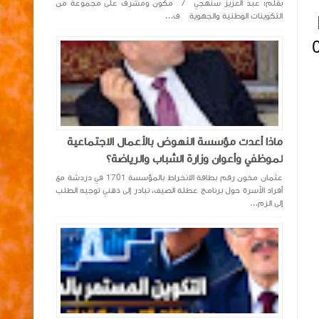
بقلم: عبد العزيز سنهجي / مكون ومشرف على مجموعة من
التكوينات الوطنية والجهوية ف...
ة 21h10 من يومه الخميس 09
ماذا أعدت مؤسسة النهوض بالأعمال الاجتماعية
لموظفي وأعوان وزارة الشباب والرياضة؟
عثمان مخون رقم بطاقة الانخراط بالمؤسسة 1701 في دردشة مع
أفراد الأسرة حول برنامج عطلة الصيف، تبادر إلى ذهني توجيه الطلب
إلى الزم...