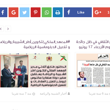








الثقافي في ظل جائحة
#المعهد_الملكي_لتكوين_أطر_الشبيبة_والرياضة
كورونا؟ بجريدة العلم ليوم الأربعاء 17 يونيو
و تفعيل الدبلوماسية الرياضية
منذ 6 سنة تقريبا
أخبار الشبيبة والرياضة
منذ 7 سنة تقريبا