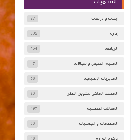
التسميات
ابحات و درسات
27
إدارة
302
الرياضة
154
المخيم الصيفي و مجالاته
47
المديريات الإقليمية
58
المعهد الملكي لتكوين الاطر
23
المقالات الصحفية
197
المنظمات و الجمعيات
33
ذاكرة الوزارة
18