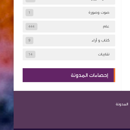
صوت وصورة
1
عام
444
كتاب و أراء
9
نقابيات
14
إحصاءات المدونة
المدونة