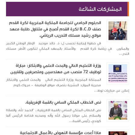
المشاركات الشائعة
الدبلوم الجامعي للجامعة الملكية المغربية لكرة القدم
صنف B.C.D لكرة القدم أصبح في متناول طلبة معهد
مولاي رشيد مسلك التدريب الرياضي.
في خطوة إيجابية تحسب ل: ذ. خالد موحيد الإطار الوطني الكبير
والمكون في رياضة كرة القدم والأستاذ بالمعهد الملكي لتكوين الأطر مسلك
التدر...
‏وزارة التعليم العالي والبحث العلمي والابتكار: مباراة
توظيف 72 منصب من مهندسين ومتصرفين وتقنيين
المملكة المغربية وزارة التعليم العالي والبحث العلمي والابتكار
مديرية الموارد البشرية بتصرف موقع الوظيفة - مروك.كوم
إعلان عن مباريات توظ...
نص الخطاب الملكي السامي بالقمة الإفريقية.
نص الخطاب الملكي السامي بالقمة الافريقية.. “الحمد لله، والصلاة
والسلام على مولانا رسول الله وآله وصحبه فخامة الرئيس ألفا
كوندي، رئيس القمة...
ماذا أعدت مؤسسة النهوض بالأعمال الاجتماعية