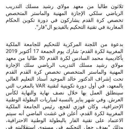
ثلاثون طالبا من معهد مولاي رشيد مسلك التدريب
الرياضي سلكي الإجازة المهنية والماستر المتخصص
تخصص كرة القدم يشاركون في دورة تكوين الحكام
المغاربة في تقنية التحكيم بالفيديو ال"فار".
بدعوة من اللجنة المركزية للتحكيم للجامعة الملكية
المغربية لكرة القدم: شارك يوم الجمعة 17 أكتوبر 2019
بأكاديمية محمد السادس لكرة القدم 30 طالبا من معهد
مولاي رشيد مسلك التدريب الرياضي سلك الإجازة
المهنية والماستر المتخصص تخصص كرة القدم القدم
تحت إشراف الدكتور خالد الموحيد أستاذ التعليم العالي
بالمعه
د، في أول دورة تكوينية لتقنية VAR بالمغرب التي
سينطلق العمل بها خلال نصف نهاية والنهاية لكأس
العرش. وفي شهر يناير بالنسبة لمباريات البطولة الوطنية
الإحترافية، وكان فوزي لقجع، رئيس الجامعة الملكية
المغربية لكرة القدم، أعلن في غشت الماضي أنه سيتم
الاعتماد على تقنية الفار بالبطولة الوطنية الاحترافية،
وذلك "بهدف جعل التحكيم في مستوى استقلاليته في