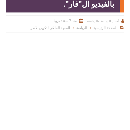
بالفيديو ال"فار".
منذ 7 سنة تقريبا
أخبار الشبيبة والرياضة


الصفحة الرئيسية
الرياضة
المعهد الملكي لتكوين الاطر
